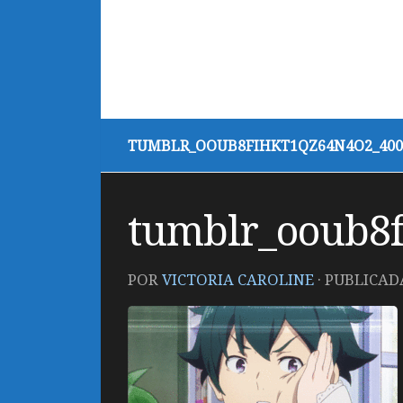
TUMBLR_OOUB8FIHKT1QZ64N4O2_400
tumblr_ooub8
POR
VICTORIA CAROLINE
· PUBLICA