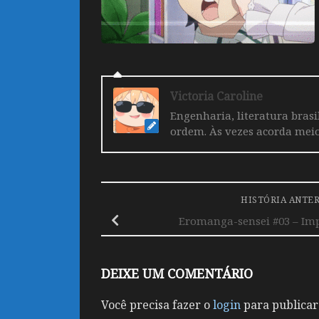
Victoria Caroline
Engenharia, literatura brasi
ordem. Às vezes acorda mei
HISTÓRIA ANTE
Eromanga-sensei #03 – Im
DEIXE UM COMENTÁRIO
Você precisa fazer o
login
para publicar