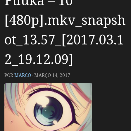
Fuuka – 10
[480p].mkv_snapsh
ot_13.57_[2017.03.1
2_19.12.09]
POR
MARCO
·
MARÇO 14, 2017