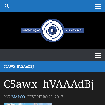
Skip to content
C5AWX_HVAAADBJ_
C5awx_hVAAAdBj_
POR
MARCO
·
FEVEREIRO 25, 2017