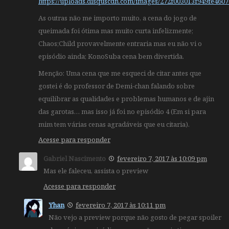
https://uploads.disquscdn.com/images/272f003013f949fe46
As outras não me importo muito, a cena do jogo de
queimada foi ótima mas muito curta infelizmente;
Chaos;Child provavelmente entraria mas eu não vi o
episódio ainda; KonoSuba cena bem divertida.
Menção: Uma cena que me esqueci de citar antes que
gostei é do professor de Demi-chan falando sobre
equilibrar as qualidades e problemas humanos e de ajin
das garotas… mas isso já foi no episódio 4 (Em si para
mim tem várias cenas agradáveis que eu citaria).
Acesse para responder
Gabriel Nascimento
fevereiro 7, 2017 às 10:09 pm
Mas ele faleceu, assista o preview
Acesse para responder
Yhan
fevereiro 7, 2017 às 10:11 pm
Não vejo a preview porque não gosto de pegar spoiler