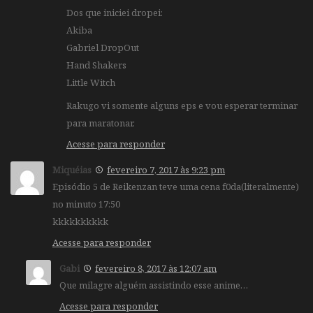
Dos que iniciei dropei:
Akiba
Gabriel DropOut
Hand Shakers
Little Witch
Rakugo vi somente alguns eps e vou esperar terminar
para maratonar.
Acesse para responder
Miquéias
fevereiro 7, 2017 às 9:23 pm
Episódio 5 de Reikenzan teve uma cena f0da(literalmente)
no minuto 17:50
kkkkkkkkkk
Acesse para responder
Gabi
fevereiro 8, 2017 às 12:07 am
Que milagre alguém assistindo esse anime…
Acesse para responder