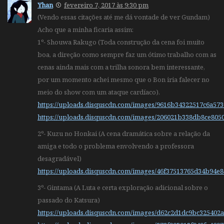
Yhan
fevereiro 7, 2017 às 9:30 pm
(Vendo essas citações até me dá vontade de ver Gundam)
Acho que a minha ficaria assim:
1º- Shouwa Rakugo (Toda construção da cena foi muito
boa, a direção como sempre faz um ótimo trabalho com as
cenas ainda mais com a trilha sonora bem interessante,
por um momento achei mesmo que o Bon iria falecer no
meio do show com um ataque cardíaco).
https://uploads.disquscdn.com/images/9616b34322517c6a57
https://uploads.disquscdn.com/images/206021b338db8ce80
2º- Kuzu no Honkai (A cena dramática sobre a relação da
amiga e todo o problema envolvendo a professora
desagradável)
https://uploads.disquscdn.com/images/46f37513765d34b94e
3º- Gintama (A Luta e certa exploração adicional sobre o
passado do Katsura)
https://uploads.disquscdn.com/images/d62c2d1dc9bc32540