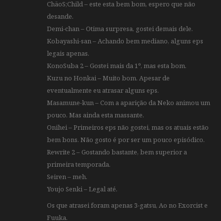
ChäoS;Child – este esta bem bom, espero que não
desande.
Demi-chan – Otima surpresa, gostei demais dele.
Kobayashi-san – Achando bem mediano, alguns eps
legais apenas.
KonoSuba 2 – Gostei mais da 1º, mas esta bom.
Kuzu no Honkai – Muito bom. Apesar de
eventualmente eu atrasar alguns eps.
Masamune-kun – Com a aparição da Neko animou um
pouco. Mas ainda esta massante.
Onihei – Primeiros eps não gostei, mas os atuais estão
bem bons. Não gosto é por ser um pouco episódico.
Rewrite 2 – Gostando bastante, bem superior a
primeira temporada.
Seiren – meh.
Youjo Senki – Legal até.
Os que atrasei foram apenas 3-gatsu, Ao no Exorcist e
Fuuka.