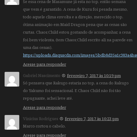
Se essa cena de Masamune já esta no top, então semana
que vem é garantido. A cena de Kuzu foi pesada mesmo,
todo aquele clima envolta e a direção, merecido o top.
ótima animação em Maid Dragon pena que as cenas são
curtas. Chaos;Child estou gostando de acompanhar, a cena
foi bem violenta, (tem Chaos;Child escrito ali na parede em
uma das cenas).
https://uploads.disquscdn.com/images/5bdb8d35a1c383a4ba
Acesse para responder
Gabriel Nascimento
fevereiro 7, 2017 às 10:19 pm
Só pensava que Rakugo estaria no top, a cena do Rakugo
do Yakumo foi sensacional. E Chaos Child não foi tão
repugnante, achei leve até.
Acesse para responder
Vinicius Rodrigues
fevereiro 7, 2017 às 10:23 pm
Marco cortou o cabelo.
Acesse para responder