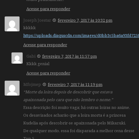
Acesse para responder
Joseph Joestar
fevereiro 7, 2017 às 10:32 pm
kkkkk
https://uploads.disquscdn.com/images/d0bb3c5ba6a93fd72
Acesse para responder
Gabi
fevereiro 7, 2017 às 11:57 pm
Kkkk genial
Acesse para responder
Mfojmep
fevereiro 7, 2017 às 11:19 pm
“Morte da loira depois de descobrir que estava
apaixonada pelo cara que não lembro o nome.”
Essa descrição foi muito vaga; há outras loiras no anime.
Os desavisados acharão que a loira morta é a princesa
Kudelia após descobrir-se apaixonada pelo Mikazuki.
De qualquer modo, essa foi disparada a melhor cena desse
Top 5.