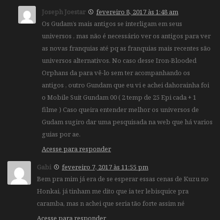
Joseph Joestar
fevereiro 8, 2017 às 1:48 am
Os Gudam’s mais antigos se interligam em seus
universos , mas não é necessário ver os antigos para ver
as novas franquias até pq as franquias mais recentes são
universos alternativos. No caso desse Iron-Blooded
Orphans da para vê-lo sem ter acompanhando os
antigos , outro Gundam que eu vi e achei dahorainha foi
o Mobile Suit Gundam 00 ( 2 temp de 25 Epi cada + 1
filme ) Caso queira entender melhor os universos de
Gudam sugiro dar uma pesquisada na web que há varios
guias por ae.
Acesse para responder
Gabi
fevereiro 7, 2017 às 11:55 pm
Bem pra mim já era de se esperar essas cenas de Kuzu no
Honkai, já tinham me dito que ia ter lebisquice pra
caramba, mas n achei que seria tão forte assim né
Acesse para responder