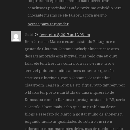
do próximo episódio, mas eu não queria tirar
conclusões precipitadas até o próximo episódio Será
chocante mesmo se ele faleceu agora mesmo.
Acesse para responder
Gabi
fevereiro 8, 2017 às 12:06 am
Bem é triste o Marco n estar assistindo Rakugou e n
gostar de Gintama, Gintama principalmente esse arco
dessa temporada está incrível, mas pelo que eu ouvi
falar ele tem frescura contra coisas no-sense, isso é
terrível pois tem muitos animes no sensor que são
criativos e incríveis, como Gintama, Assasination
Claasroom, Teggen Toppa e etc, fiquei puto também por
o Marco ter posto num título de uma impressão de
Konosuba como o Kazuma o protagonista mais BR, sério
e Gintoki é bem mais, acho que um problema desse
blogs e esse fato do Marco n gostar muito de shonens n
julgando muito as qualidades do roteiro em si e n
colocando cenas marcantes deles, mas de qualquer jeito