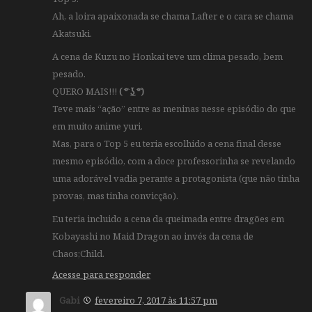
Ah, a loira apaixonada se chama Lafter e o cara se chama
Akatsuki.
A cena de Kuzu no Honkai teve um clima pesado, bem
pesado.
QUERO MAIS!!!
( ͡° ͜ʖ ͡°)
Teve mais “ação” entre as meninas nesse episódio do que
em muito anime yuri.
Mas, para o Top 5 eu teria escolhido a cena final desse
mesmo episódio, com a doce professorinha se revelando
uma adorável vadia perante a protagonista (que não tinha
provas, mas tinha convicção).
Eu teria incluido a cena da queimada entre dragões em
Kobayashi no Maid Dragon ao invés da cena de
Chaos;Child.
Acesse para responder
Gabi
fevereiro 7, 2017 às 11:57 pm