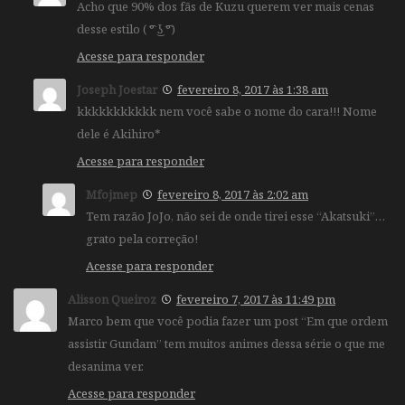
Acho que 90% dos fãs de Kuzu querem ver mais cenas
desse estilo ( ͡° ͜ʖ ͡°)
Acesse para responder
Joseph Joestar
fevereiro 8, 2017 às 1:38 am
kkkkkkkkkkk nem você sabe o nome do cara!!! Nome
dele é Akihiro*
Acesse para responder
Mfojmep
fevereiro 8, 2017 às 2:02 am
Tem razão JoJo, não sei de onde tirei esse “Akatsuki”…
grato pela correção!
Acesse para responder
Alisson Queiroz
fevereiro 7, 2017 às 11:49 pm
Marco bem que você podia fazer um post “Em que ordem
assistir Gundam” tem muitos animes dessa série o que me
desanima ver.
Acesse para responder