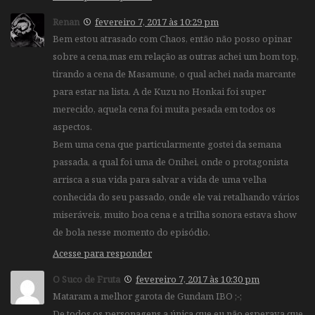
Renan
fevereiro 7, 2017 às 10:29 pm
Bem estou atrasado com Chaos, então não posso opinar
sobre a cena,mas em relação as outras achei um bom top,
tirando a cena de Masamune, o qual achei nada marcante
para estar na lista. A de Kuzu no Honkai foi super
merecido, aquela cena foi muita pesada em todos os
aspectos.
Bem uma cena que particularmente gostei da semana
passada, a qual foi uma de Onihei, onde o protagonista
arrisca a sua vida para salvar a vida de uma velha
conhecida do seu passado, onde ele vai retalhando vários
miseráveis, muito boa cena e a trilha sonora estava show
de bola nesse momento do episódio.
Acesse para responder
O Suco de Fruta
fevereiro 7, 2017 às 10:30 pm
Mataram a melhor garota de Gundam IBO ;-;
De todos os personagens a única que eu não esperava que