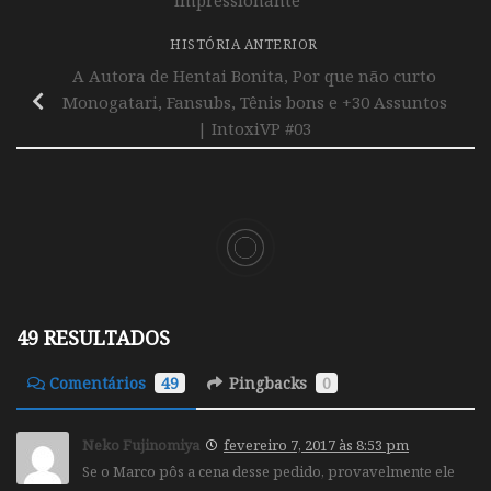
HISTÓRIA ANTERIOR
A Autora de Hentai Bonita, Por que não curto
Monogatari, Fansubs, Tênis bons e +30 Assuntos
| IntoxiVP #03
49 RESULTADOS
Comentários
49
Pingbacks
0
Neko Fujinomiya
fevereiro 7, 2017 às 8:53 pm
Se o Marco pôs a cena desse pedido, provavelmente ele