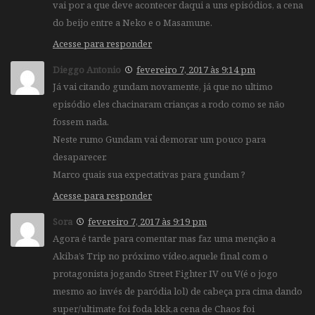
vai por a que deve acontecer daqui a uns episódios, a cena
do beijo entre a Neko e o Masamune.
Acesse para responder
Dieggo Antonio
fevereiro 7, 2017 às 9:14 pm
Já vai citando gundam novamente, já que no ultimo
episódio eles chacinaram crianças a rodo como se não
fossem nada.
Neste rumo Gundam vai demorar um pouco para
desaparecer.
Marco quais sua expectativas para gundam ?
Acesse para responder
Sora
fevereiro 7, 2017 às 9:19 pm
Agora é tarde para comentar mas faz uma menção a
Akiba’s Trip no próximo vídeo,aquele final com o
protagonista jogando Street Fighter IV ou V(é o jogo
mesmo ao invés de paródia lol) de cabeça pra cima dando
super/ultimate foi foda kkk,a cena de Chaos foi