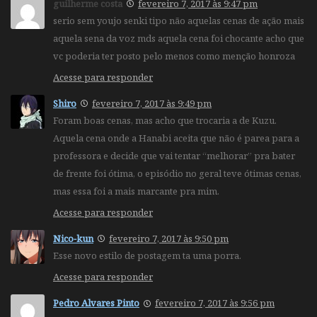
guilherme costa
fevereiro 7, 2017 às 9:47 pm
serio sem youjo senki tipo não aquelas cenas de ação mais
aquela sena da voz mds aquela cena foi chocante acho que
vc poderia ter posto pelo menos como menção honroza
Acesse para responder
Shiro
fevereiro 7, 2017 às 9:49 pm
Foram boas cenas, mas acho que trocaria a de Kuzu.
Aquela cena onde a Hanabi aceita que não é parea para a
professora e decide que vai tentar “melhorar” pra bater
de frente foi ótima, o episódio no geral teve ótimas cenas,
mas essa foi a mais marcante pra mim.
Acesse para responder
Nico-kun
fevereiro 7, 2017 às 9:50 pm
Esse novo estilo de postagem ta uma porra.
Acesse para responder
Pedro Alvares Pinto
fevereiro 7, 2017 às 9:56 pm