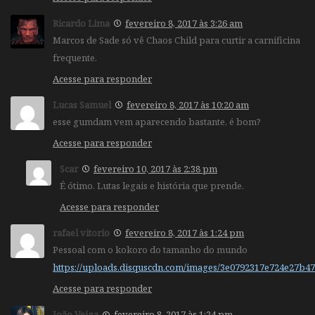
Ricardo Lima
fevereiro 8, 2017 às 3:26 am
Marcos de Sade só vê Chaos Child para curtir a carnificina
frequente.
Acesse para responder
Lucas Samuel
fevereiro 8, 2017 às 10:20 am
esse gumdam vem aparecendo bastante, é bom?
Acesse para responder
Scar
fevereiro 10, 2017 às 2:38 pm
É ótimo. Lutas legais e história que prende.
Acesse para responder
rafael vitorio
fevereiro 8, 2017 às 1:24 pm
Pessoal com o kokoro do tamanho do mundo
https://uploads.disquscdn.com/images/3e0792317e724e27b4
Acesse para responder
João Veiga
fevereiro 8, 2017 às 1:24 pm