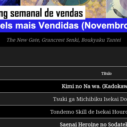
The New Gate, Grancrest Senki, Boukyaku Tantei
Título
Kimi no Na wa. (Kadoka
Tsuki ga Michibiku Isekai D
Tondemo Skill de Isekai Hour
Saenai Heroine no Sodatek