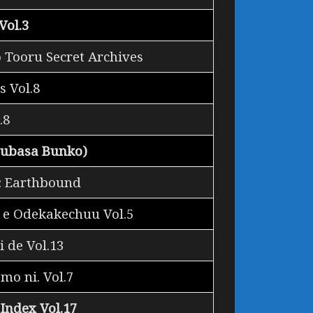
Vol.3
 Tooru Secret Archives
s Vol.8
.8
subasa Bunko)
: Earthbound
 e Odekakechuu Vol.5
 de Vol.13
mo ni. Vol.7
Index Vol.17