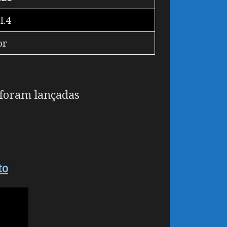
l.4
or
 foram lançadas
to