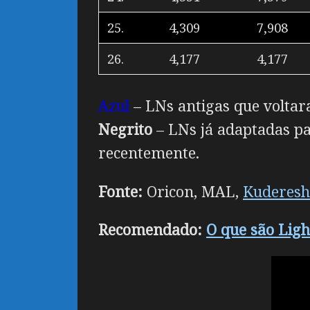
25.
4,309
7,908
26.
4,177
4,177
Azul
– LNs antigas que voltar
Negrito
– LNs já adaptadas p
recentemente.
Fonte:
Oricon, MAL,
Kuderes
Recomendado:
O que são Lig