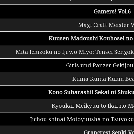
Gamers! Vol.6
Magi Craft Meister V
Kuusen Madoushi Kouhosei no 
Mita Ichizoku no Iji wo Miyo: Tensei Sengo
Girls und Panzer Gekijou
Kuma Kuma Kuma Bear
Kono Subarashii Sekai ni Shuku
Kyoukai Meikyuu to Ikai no Ma
Jichou shinai Motoyuusha no Tsuyok
Grancrest Senki Vo