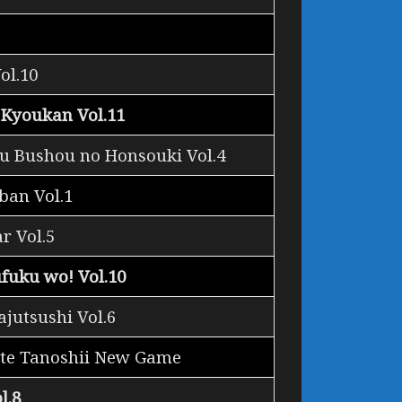
ol.10
Kyoukan Vol.11
ku Bushou no Honsouki Vol.4
ban Vol.1
 Vol.5
fuku wo! Vol.10
jutsushi Vol.6
ute Tanoshii New Game
l.8