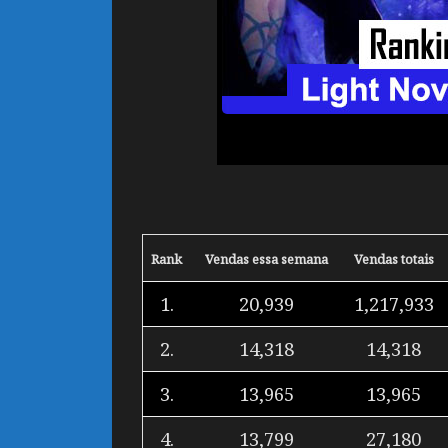
Rank
Vendas essa semana
Vendas totais
1.
20,939
1,217,933
2.
14,318
14,318
3.
13,965
13,965
4.
13,799
27,180