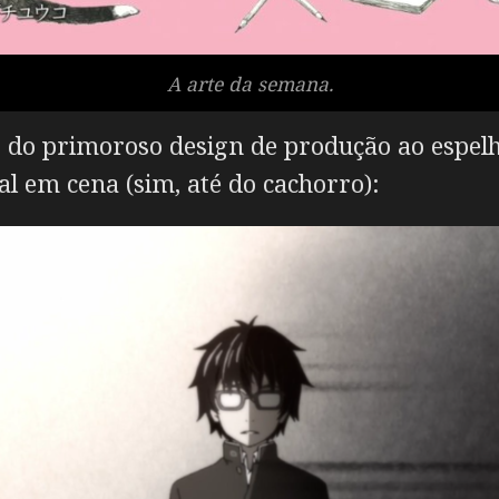
A arte da semana.
s do primoroso design de produção ao espel
l em cena (sim, até do cachorro):