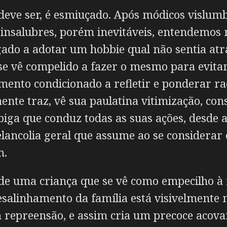
deve ser, é esmiuçado. Após módicos vislum
 insalubres, porém inevitáveis, entendemos 
gado a adotar um hobbie qual não sentia a
 se vê compelido a fazer o mesmo para evita
samento condicionado a refletir e ponderar 
ente traz, vê sua paulatina vitimização, con
biga que conduz todas as suas ações, desde a
elancolia geral que assume ao se considerar
m.
de uma criança que se vê como empecilho à f
salinhamento da família está visivelmente 
m repreensão, e assim cria um precoce acov