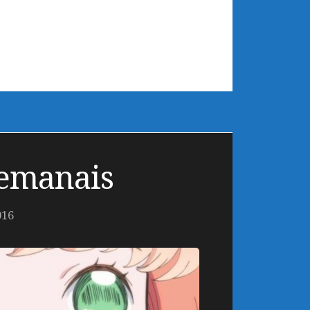
Semanais
016