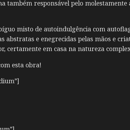
ina também responsável pelo molestamente a
guo misto de autoindulgência com autoflage
 abstratas e enegrecidas pelas mãos e criat
or, certamente em casa na natureza comple
com esta obra!
edium”]
ium”]