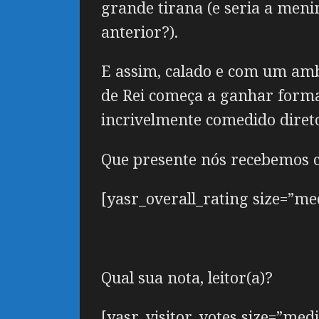
grande tirana (e seria a men
anterior?).
E assim, calado e com um ambí
de Rei começa a ganhar formas
incrivelmente comedido diret
Que presente nós recebemos 
[yasr_overall_rating size=”m
Qual sua nota, leitor(a)?
[yasr_visitor_votes size=”med