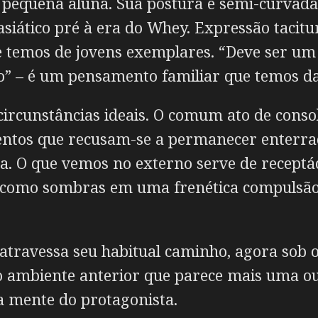
 a pequena aluna. Sua postura é semi-curva
asiático pré à era do Whey. Expressão tacit
e temos de jovens exemplares. “Deve ser um
ro” – é um pensamento familiar que temos da
 circunstâncias ideais. O comum ato de consol
mentos que recusam-se a permanecer enterr
ta. O que vemos no externo serve de receptá
 como sombras em uma frenética compulsão 
 atravessa seu habitual caminho, agora sob o
 o ambiente anterior que parece mais uma o
 mente do protagonista.