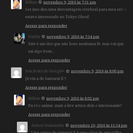
Mikan
novembro 9, 2016 às 7:51 pm
Ler isso deu uma desvantagem cerebral para meu ser ;-;
estava interessado no Tokyo Ghoul
Acesse para responder
Danhy
novembro 9, 2016 às 7:54 pm
Este é um dos que não boto nenhuma fé, mas vai que
sai algo bom…
Acesse para responder
Son Boku do Google+
novembro 9, 2016 às 8:00 pm
Já viu a de Samurai X ?
Acesse para responder
Mikan
novembro 9, 2016 às 8:02 pm
Eu vi o anime, mais a live action dele e interessante?
Acesse para responder
Arison Guimarães
novembro 10, 2016 às 11:54 pm
Live action de samurai X é uma obra de arte,trilha