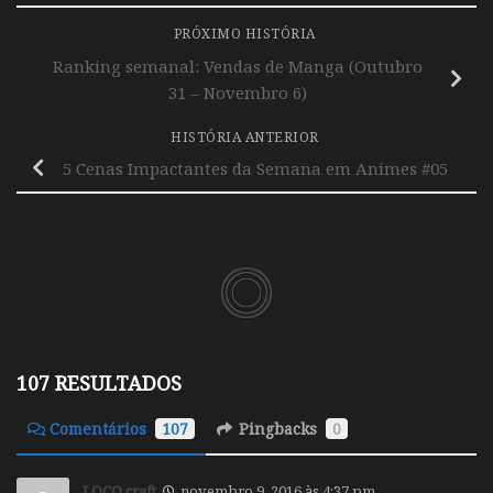
PRÓXIMO HISTÓRIA
Ranking semanal: Vendas de Manga (Outubro
31 – Novembro 6)
HISTÓRIA ANTERIOR
5 Cenas Impactantes da Semana em Animes #05
107 RESULTADOS
Comentários
107
Pingbacks
0
LOCO craft
novembro 9, 2016 às 4:37 pm