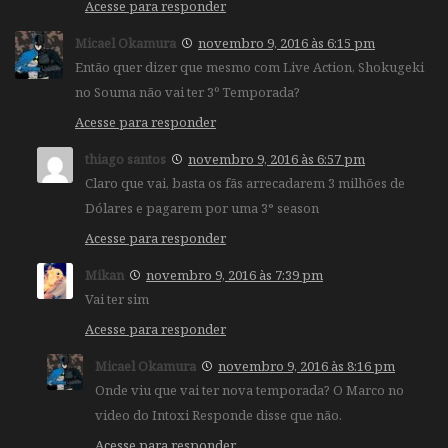
Acesse para responder
Micael Okamura
novembro 9, 2016 às 6:15 pm
Então quer dizer que mesmo com Live Action, Shokugeki
no Souma não vai ter 3º Temporada?
Acesse para responder
thiago santos
novembro 9, 2016 às 6:57 pm
Claro que vai, basta os fãs arrecadarem 3 milhões de
Dólares e pagarem por uma 3° season
Acesse para responder
Mikan
novembro 9, 2016 às 7:39 pm
Vai ter sim
Acesse para responder
Micael Okamura
novembro 9, 2016 às 8:16 pm
Onde viu que vai ter nova temporada? O Marco no
video do Intoxi Responde disse que não.
Acesse para responder