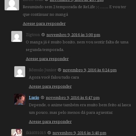
Resumindo sem 2 temporada de ReLife ;-; …….. E vou ter
que continuar no mangá
Acesse para responder
Zigtron
novembro 9, 2016 às 5:00 pm
O manga já é muito bonito, nem vou sentir falta de uma
segunda temporada.
Acesse para responder
Rômulo Junior
novembro 9, 2016 às 6:24 pm
Agora você falou tudo cara
Acesse para responder
Lucio
novembro 9, 2016 às 6:47 pm
Depende, o anime também era muito bem feito ai lasca
um pouco, mas pelo menos dá para aguentar.
Acesse para responder
ikki031015
novembro 9, 2016 às 5:40 pm