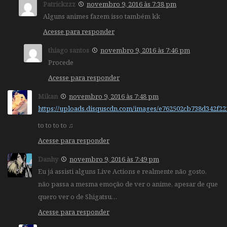
Patrickzzz
novembro 9, 2016 às 7:38 pm
Alguns animes fazem isso também kk
Acesse para responder
thiago santos
novembro 9, 2016 às 7:46 pm
Procede
Acesse para responder
Mikan
novembro 9, 2016 às 7:48 pm
https://uploads.disquscdn.com/images/e762502cb738d342f2
to to to to ♫
Acesse para responder
Danhy
novembro 9, 2016 às 7:49 pm
Eu já assisti alguns Live Actions e realmente não gosto,
não passa a mesma emoção de ver o anime, apesar de que
quero ver o de Shigatsu…
Acesse para responder