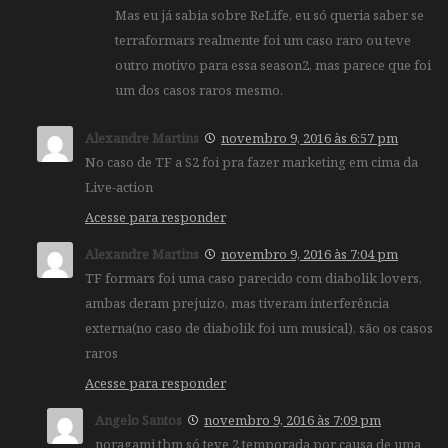
Mas eu já sabia sobre ReLife, eu só queria saber se
terraformars realmente foi um caso raro ou teve
outro motivo para essa season2, mas parece que foi
um dos casos raros mesmo.
Alexandre Martins
novembro 9, 2016 às 6:57 pm
No caso de TF a S2 foi pra fazer marketing em cima da
Live-action
Acesse para responder
Alexandre Martins
novembro 9, 2016 às 7:04 pm
TF formars foi uma caso parecido com diabolik lovers,
ambas deram prejuizo, mas tiveram interferência
externa(no caso de diabolik foi um musical), são os casos
raros
Acesse para responder
Angelo Santos
novembro 9, 2016 às 7:09 pm
noragami tbm só teve 2 temporada por causa de uma