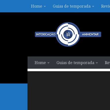
Home
Guias de temporada
Revi
Skip to content
Home
Guias de temporada
Re