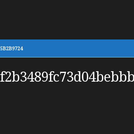
5B2B9724
6f2b3489fc73d04bebb