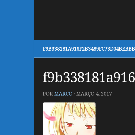
F9B338181A916F2B3489FC73D04BEBBB
f9b338181a91
POR
MARCO
·
MARÇO 4, 2017