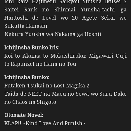
Ichi kara Hajimeru Saikyou Yuusha Ikusei 3
Saitei Rank no Shinmai Yuusha-tachi ga
Hantoshi de Level wo 20 Agete Sekai wo
Sukutta Hanashi
Nekura Yuusha wa Nakama ga Hoshii
Ichijinsha Bunko Iris:
Koi to Akuma to Mokushiroku: Migawari Ouji
to Rapunzel no Hana no Tou
Ichijinsha Bunko:
Futaken Tsukai no Lost Magika 2
Taida de NEET na Maou no Sewa wo Suru Dake
no Chaos na Shigoto
Otomate Novel:
KLAP!! ~Kind Love And Punish~