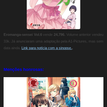
Eromanga-sensei Vol.6
vende
24,796.
Volume anterior vendeu
33k. Já anunciaram uma adaptação pela A1-Pictures, mas sem
.
data ainda.
Link para notícia com a sinopse.
Menções honrosas: