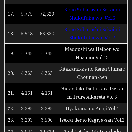
Kono Subarashii Sekai ni
17.
5,775
72,329
Shukufuku wo! Vol.6
Kono Subarashii Sekai ni
18.
5,518
66,330
Shukufuku wo! Vol.7
Madoushi wa Heibon wo
19.
4,745
4,745
Nozomu Vol.13
Kitakami-ke no Renai Shinan:
20.
4,363
4,363
Chounan-hen
Hidarikiki Datta kara Isekai
21.
4,161
4,161
ni Tsureteikareta Vol.3
22.
3,395
3,395
Hyakuma no Aruji Vol.4
23.
3,203
3,506
Isekai demo Kagiya-san Vol.2
24.
3,034
10,714
Soul Catcher(S): Interlude