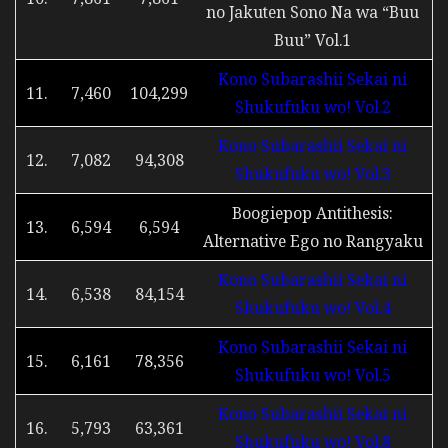
no Jakuten Sono Na wa “Buu
Buu” Vol.1
Kono Subarashii Sekai ni
11.
7,460
104,299
Shukufuku wo! Vol.2
Kono Subarashii Sekai ni
12.
7,082
94,308
Shukufuku wo! Vol.3
Boogiepop Antithesis:
13.
6,594
6,594
Alternative Ego no Rangyaku
Kono Subarashii Sekai ni
14.
6,538
84,154
Shukufuku wo! Vol.4
Kono Subarashii Sekai ni
15.
6,161
78,356
Shukufuku wo! Vol.5
Kono Subarashii Sekai ni
16.
5,793
63,361
Shukufuku wo! Vol.8