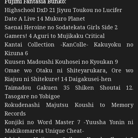
Fujimi Fantasia Bunko:
Highschool DxD 21 Jiyuu Toukou no Lucifer
Date A Live 14 Mukuro Planet
Saenai Heroine no Sodatekata Girls Side 2
Gamers! 4 Aguri to Mujikaku Critical
Kantai Collection -KanColle- Kakuyoku no
Kizuna 6
Kuusen Madoushi Kouhosei no Kyoukan 9
Omae wo Otaku ni Shiteyarukara, Ore wo
Riajuu ni Shitekure! 14 Daigakusei-hen
Taimadou Gakuen 35 Shiken Shoutai 12.
Tasogare no Yobigoe
Rokudenashi Majutsu Koushi to Memory
Records
Konjiki no Word Master 7 -Yuusha Yonin ni
Makikomareta Unique Cheat-