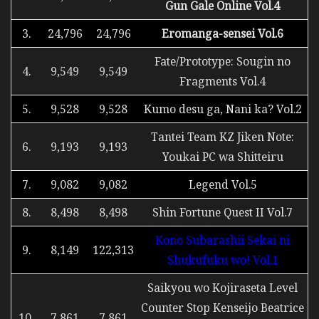
Gun Gale Online Vol.4
3.
24,796
24,796
Eromanga-sensei Vol.6
Fate/Prototype: Sougin no
4.
9,549
9,549
Fragments Vol.4
5.
9,528
9,528
Kumo desu ga, Nani ka? Vol.2
Tantei Team KZ Jiken Note:
6.
9,193
9,193
Youkai PC wa Shitteiru
7.
9,082
9,082
Legend Vol.5
8.
8,498
8,498
Shin Fortune Quest II Vol.7
Kono Subarashii Sekai ni
9.
8,149
122,313
Shukufuku wo! Vol.1
Saikyou wo Kojiraseta Level
Counter Stop Kenseijo Beatrice
10.
7,861
7,861