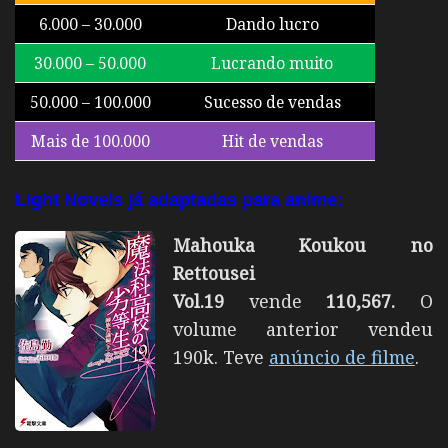
6.000 – 30.000
Dando lucro
30.000 – 50.000
Lucrando muito
50.000 – 100.000
Sucesso de vendas
Mais de 100.000
Hit de vendas
Light Novels já adaptadas para anime
:
Mahouka Koukou no
Rettousei
Vol.19
vende
110,567
.
O
volume anterior vendeu
190k. Teve
anúncio de filme
.