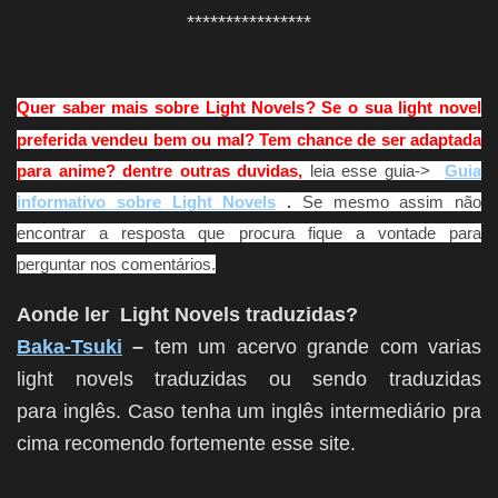
****************
Quer saber mais sobre Light Novels? Se o sua light novel
preferida vendeu bem ou mal? Tem chance de ser adaptada
para anime? dentre outras duvidas,
leia esse guia->
Guia
informativo sobre Light Novels
.
Se mesmo assim não
encontrar a resposta que procura fique a vontade para
perguntar nos comentários.
Aonde ler Light Novels traduzidas?
Baka-Tsuki
–
tem um acervo grande com varias
light novels traduzidas ou sendo traduzidas
para inglês. Caso tenha um inglês intermediário pra
cima recomendo fortemente esse site.