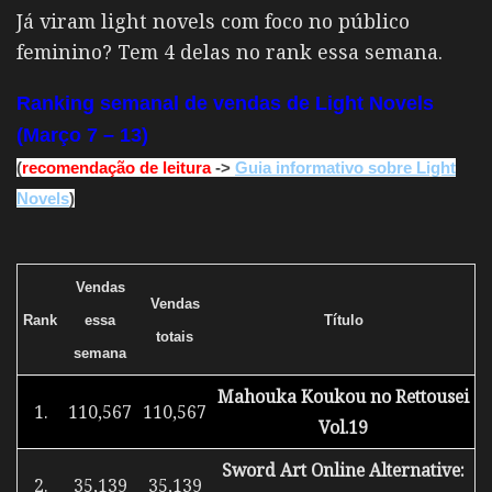
Já viram light novels com foco no público
feminino? Tem 4 delas no rank essa semana.
Ranking semanal de vendas de Light Novels
(Março 7 – 13)
(
recomendação de leitura
->
Guia informativo sobre Light
Novels
)
Vendas
Vendas
Rank
essa
Título
totais
semana
Mahouka Koukou no Rettousei
1.
110,567
110,567
Vol.19
Sword Art Online Alternative:
2.
35,139
35,139