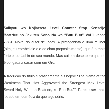
Saikyou wo Kojiraseta Level Counter Stop Kenseijo
Beatrice no Jakuten Sono Na wa “Buu Buu” Vol.1
vende
7,861
. Novel do autor de Index. A protagonista é uma mulher
(sim, eu combei ele e o de cima propositalmente), que é a mais
forte espadashin de seu mundo. Mas cai em desespero quando
é obrigada a casar com um Orc.
A tradução do título é praticamente a sinopse “The Name of the
Weakness That Has Aggravated the Strongest Max Level
Sword Holy Woman Beatrice, is “Buu Buu””. Parece ser mais
focado em comédia do que algo sério.