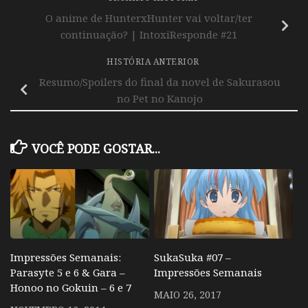
O anime de HunterxHunter vai voltar/ter
continuação? | IntoxiResponde #21
HISTÓRIA ANTERIOR
Resumo/Spoilers do final da novel de Sakurasou
no Pet no Kanojo
VOCÊ PODE GOSTAR...
Impressões Semanais:
SukaSuka #07 –
Parasyte 5 e 6 & Gara –
Impressões Semanais
Honoo no Gokuin – 6 e 7
MAIO 26, 2017