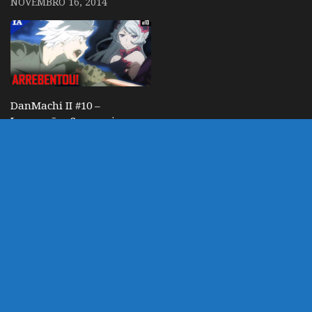
NOVEMBRO 16, 2014
DanMachi II #10 –
Impressões Semanais
SETEMBRO 14, 2019
DEIXE UM COMENTÁRIO
Você precisa fazer o
login
para publicar um
comentário.
customizado por Marco