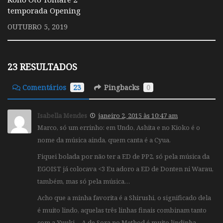
temporada Opening
OUTUBRO 5, 2019
23 RESULTADOS
Comentários
23
Pingbacks
0
Isabella Mendes
janeiro 2, 2015 às 10:47 am
Marco, só um errinho: em Undo, Ashita e no Kioko é o
nome da música ainda, quem canta é a Cyua.
Fiquei bolada por não ter a ED de PP2, só pela música da
EGOIST já colocava <3 Eu adoro a ED de Donten ni Warau,
também, mas só pela música…
Acho que a minha favorita é a Shirushi, o significado dela
é muito lindo, aquelas três linhas finais combinam tanto
com a Yuuki… A de Sora no Method é muito lindinha