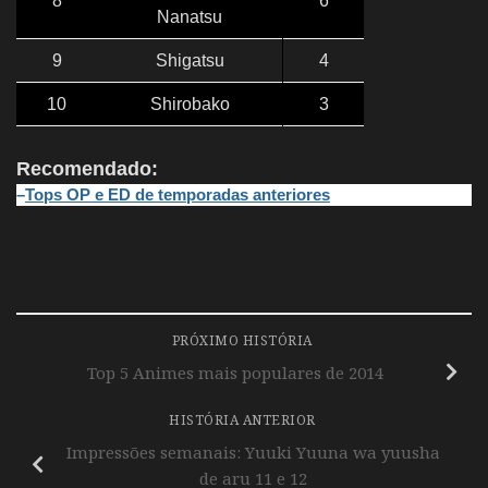
8
6
Nanatsu
9
Shigatsu
4
10
Shirobako
3
Recomendado:
–
Tops OP e ED de temporadas anteriores
PRÓXIMO HISTÓRIA
Top 5 Animes mais populares de 2014
HISTÓRIA ANTERIOR
Impressões semanais: Yuuki Yuuna wa yuusha
de aru 11 e 12