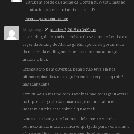
Também gostei da ending de Donten ni Warau, mas ao
contrário de ti eu curti muito a arte xD
Acesse para responder
kingumaga
janeiro 2, 2015 às 3:09 pm
Das ending do top acho a música do SAO muito bonita e a
segunda ending de Akame ga Kill apesar de gostar mais
da música da ending anterior essa tem uma animação
muito melhor.
Grisaia acho bem divertida pena q não teve ela nos
últimos episódios, mas alguém curtiu o especial q saiu?
hahahahahaha
Trinity Seven mesmo com 4 endings não conseguiu entrar
no top, eu só gosto da música da primeira, falou em
imagem estática esse anime é q usa mais.
Nanatsu Tanzai gosto bastante dela mas ao ver ela e
ouvindo akela musica vc fica empolgado para ver o anime
só q é a ending e o próximo episodio só semana q vem,