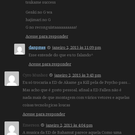
tsukame success
Genki no G wa
hajimari no G
G no reconguistaaaaaaaaaa!
Acesse para responder
danpmss
janeiro 2, 2015 às 11:09 pm
Esse entende do que eu to falando^
Acesse para responder
Cyro Munhoz
janeiro 2, 2015 às 3:43 pm
Eu só trocaria a ED de Akame ga Kill pela de Psycho-pass…
Mas acho que é gosto pessoal, afinal a ED Fallen não é
nada mais de que montagem com vários vetores e aquelas
coisas tecnologicas loucas
Acesse para responder
Emerson
janeiro 2, 2015 às 4:04 pm
A musica da ED de Bahamut parece aquela Como uma