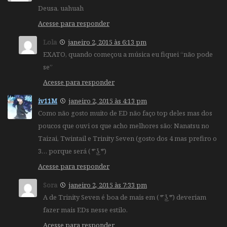
Deusa. uahuah
Acesse para responder
Lola
janeiro 2, 2015 às 6:13 pm
EXATO, quando começou a música eu fiquei “não pode
se”
Acesse para responder
iv11M
janeiro 2, 2015 às 4:13 pm
Como não gosto muito de ED não faço top deles mas dos
poucos que ouvi os que acho melhores são: Nanatsu no
Taizai, Twintail e Trinity Seven (gosto dos 4 mas prefiro o
3… porque será ( ͡° ͜ʖ ͡°)
Acesse para responder
Sora
janeiro 2, 2015 às 7:33 pm
A de Trinity Seven é boa de mais em ( ͡° ͜ʖ ͡°) deveriam
fazer mais EDs nesse estilo.
Acesse para responder