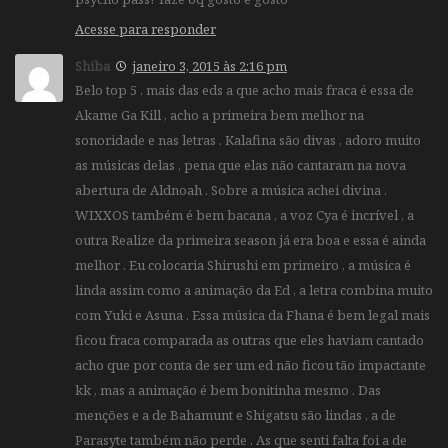
Acesse para responder
Shiba
janeiro 3, 2015 às 2:16 pm
Belo top 5 , mais das eds a que acho mais fraca é essa de
Akame Ga Kill , acho a primeira bem melhor na
sonoridade e nas letras . Kalafina são divas , adoro muito
as músicas delas , pena que elas não cantaram na nova
abertura de Aldnoah . Sobre a música achei divina .
WIXXOS também é bem bacana , a voz Cya é incrível , a
outra Realize da primeira season já era boa e essa é ainda
melhor . Eu colocaria Shirushi em primeiro , a música é
linda assim como a animação da Ed , a letra combina muito
com Yuki e Asuna . Essa música da Fhana é bem legal mais
ficou fraca comparada as outras que eles haviam cantado
acho que por conta de ser um ed não ficou tão impactante
kk , mas a animação é bem bonitinha mesmo . Das
menções e a de Bahamunt e Shigatsu são lindas , a de
Parasyte também não perde . As que senti falta foi a de