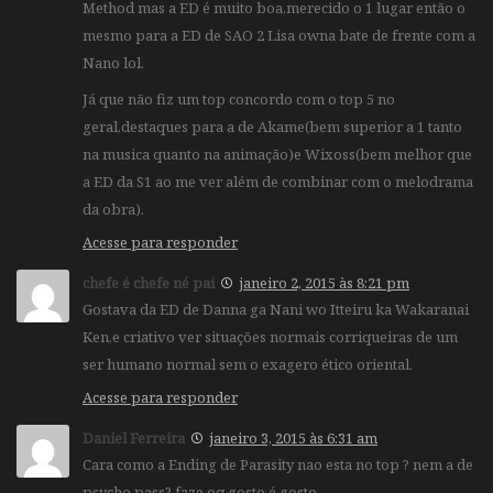
Method mas a ED é muito boa,merecido o 1 lugar então o
mesmo para a ED de SAO 2 Lisa owna bate de frente com a
Nano lol.
Já que não fiz um top concordo com o top 5 no
geral,destaques para a de Akame(bem superior a 1 tanto
na musica quanto na animação)e Wixoss(bem melhor que
a ED da S1 ao me ver além de combinar com o melodrama
da obra).
Acesse para responder
chefe é chefe né pai
janeiro 2, 2015 às 8:21 pm
Gostava da ED de Danna ga Nani wo Itteiru ka Wakaranai
Ken,e criativo ver situações normais corriqueiras de um
ser humano normal sem o exagero ético oriental.
Acesse para responder
Daniel Ferreira
janeiro 3, 2015 às 6:31 am
Cara como a Ending de Parasity nao esta no top ? nem a de
psycho pass? faze oq gosto é gosto