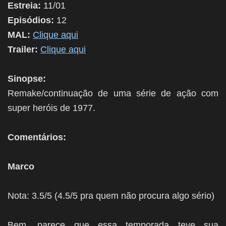
Estreia:
11/01
Episódios:
12
MAL:
Clique aqui
Trailer:
Clique aqui
Sinopse:
Remake/continuação de uma série de ação com
super heróis de 1977.
Comentários:
Marco
Nota: 3.5/5 (4.5/5 pra quem não procura algo sério)
Bem, parece que essa temporada teve sua