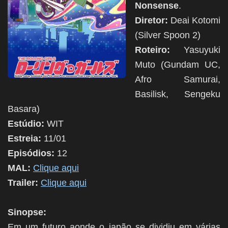
Nonsense
.
Diretor:
Deai Kotomi
(Silver Spoon 2)
Roteiro:
Yasuyuki
Muto (Gundam UC,
Afro Samurai,
Basilisk, Sengeku
Basara)
Estúdio:
WIT
Estreia:
11/01
Episódios:
12
MAL:
Clique aqui
Trailer:
Clique aqui
Sinopse:
Em um futuro aonde o japão se dividiu em várias