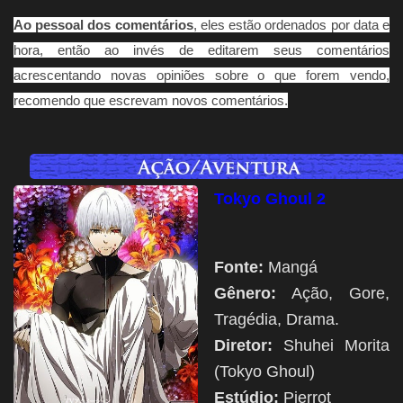
Ao pessoal dos comentários
, eles estão ordenados por data e
hora, então ao invés de editarem seus comentários
acrescentando novas opiniões sobre o que forem vendo,
recomendo que escrevam novos comentários.
Tokyo Ghoul 2
Fonte:
Mangá
Gênero:
Ação, Gore,
Tragédia, Drama.
Diretor:
Shuhei Morita
(Tokyo Ghoul)
Estúdio:
Pierrot