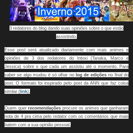
3 redatores do blog dando suas opiniões sobre o que estão
assistindo.
Esse post será atualizado diariamente com mais animes e
opiniões de 3 dos redatores do Intoxi
(Tanaka, Marco e
Jessica)
sobre o que cada um assistiu até o momento. Para
saber se algo mudou é só olhar no
log de edições
no final do
post. O formato foi inspirado pelo post da ANN que faz coisa
similar (
link
).
Quem quer
recomendações
procure os animes que ganharam
nota de 4 pra cima pelo redator com os comentários que mais
batem com a sua opinião pessoal.