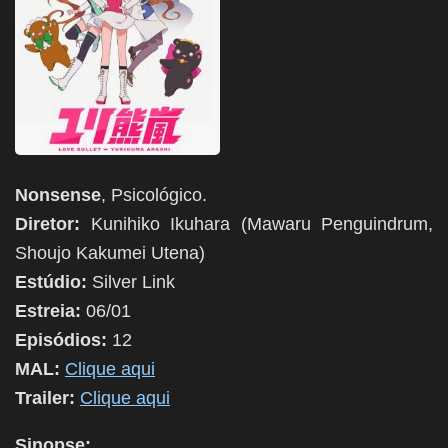
Nonsense
, Psicológico.
Diretor:
Kunihiko Ikuhara (Mawaru Penguindrum,
Shoujo Kakumei Utena)
Estúdio:
Silver Link
Estreia:
06/01
Episódios:
12
MAL:
Clique aqui
Trailer:
Clique aqui
Sinopse: