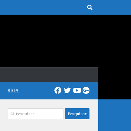
SIGA:
Pesquisar
por: