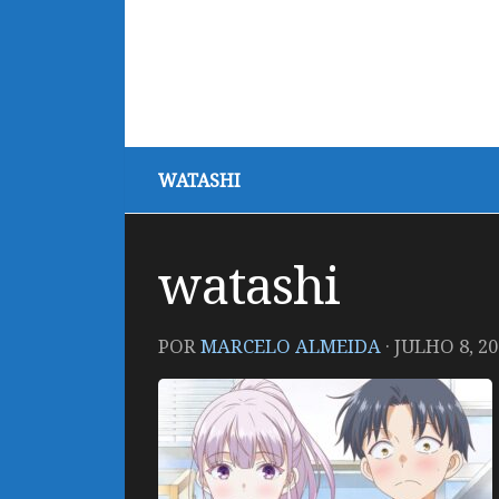
WATASHI
watashi
POR
MARCELO ALMEIDA
·
JULHO 8, 20