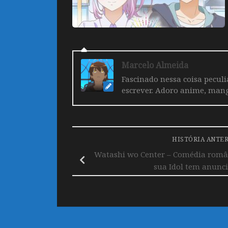
Marcelo Almeida
Fascinado nessa coisa pecul
escrever. Adoro anime, mang
HISTÓRIA ANTE
Watashi wo Center – Comédia român
sua Idol tem anunc