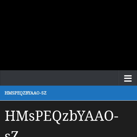
HMSPEQZBYAAO-SZ
HMsPEQzbYAAO-
sZ