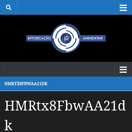
Skip to content
HMRTX8FBWAA21DK
HMRtx8FbwAA21d
k