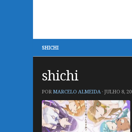
SHICHI
shichi
POR
MARCELO ALMEIDA
·
JULHO 8, 20