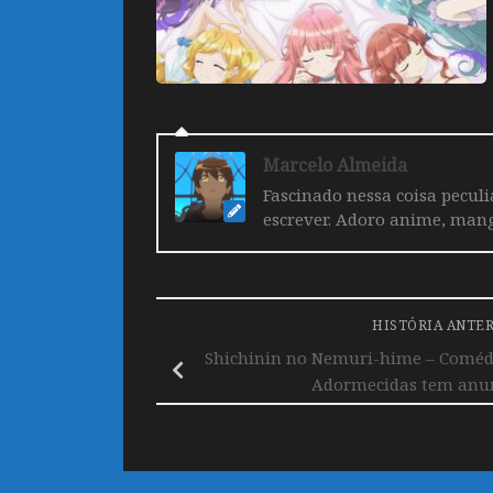
Marcelo Almeida
Fascinado nessa coisa pecul
escrever. Adoro anime, mang
HISTÓRIA ANTE
Shichinin no Nemuri-hime – Comédi
Adormecidas tem anu