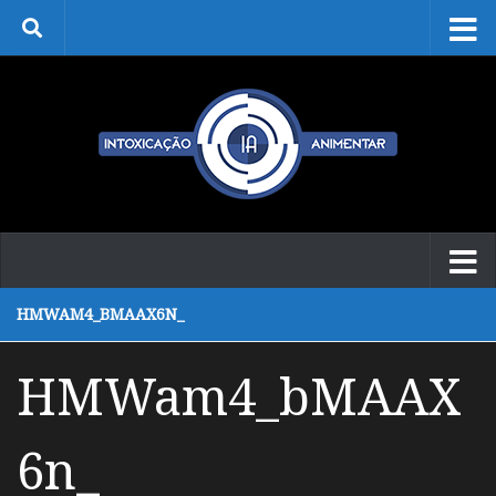
Skip to content
HMWAM4_BMAAX6N_
HMWam4_bMAAX
6n_