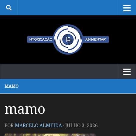
Skip to content
MAMO
mamo
POR
MARCELO ALMEIDA
·
JULHO 3, 2026