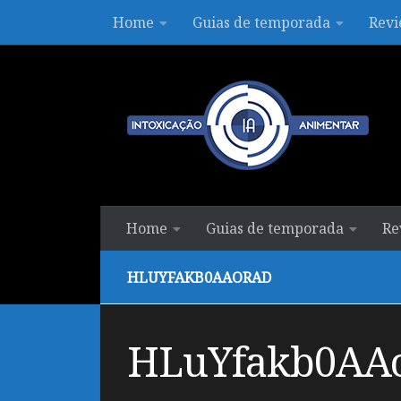
Home
Guias de temporada
Revi
Skip to content
Home
Guias de temporada
Re
HLUYFAKB0AAORAD
HLuYfakb0AA