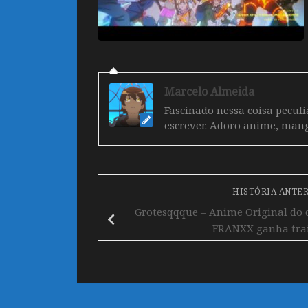
Marcelo Almeida
Fascinado nessa coisa pecul
escrever. Adoro anime, mang
HISTÓRIA ANTE
Grotesqqque – Anime Original do 
FRANXX ganha trai