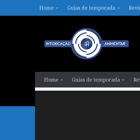
Home
Guias de temporada
Revi
Skip to content
Home
Guias de temporada
Re