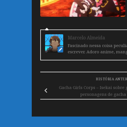
Marcelo Almeida
Fascinado nessa coisa pecul
escrever. Adoro anime, mang
HISTÓRIA ANTE
Gacha Girls Corps – Isekai sobre
personagens de gacha 