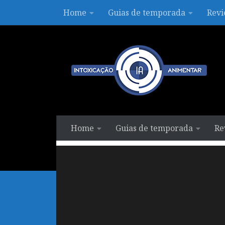
Home
Guias de temporada
Revi
Skip to content
Home
Guias de temporada
Re