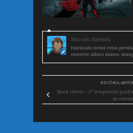
Marcelo Almeida
Fascinado nessa coisa pecul
escrever. Adoro anime, mang
HISTÓRIA ANTE
Black Clover – 2º temporada ganha
de estrei