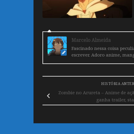
Marcelo Almeida
Fascinado nessa coisa pecul
escrever. Adoro anime, mang
HISTÓRIA ANTE
Zombie no Arureta – Anime de açã
ganha trailer, sta