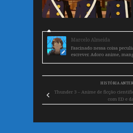
Marcelo Almeida
Fascinado nessa coisa pecul
escrever. Adoro anime, mang
HISTÓRIA ANTE
Thunder 3 – Anime de ficção cientif
com ED e d