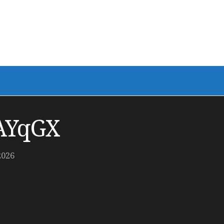
AYqGX
2026