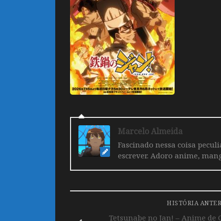
Marcelo Almeida
Fascinado nessa coisa pecul
escrever. Adoro anime, mang
HISTÓRIA ANTE
Tetsunabe no Jan! – Anime de C