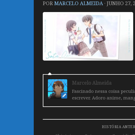
POR
MARCELO ALMEIDA
·
JUNHO 27, 
Marcelo Almeida
Fascinado nessa coisa pecul
escrever. Adoro anime, mang
HISTÓRIA ANTE