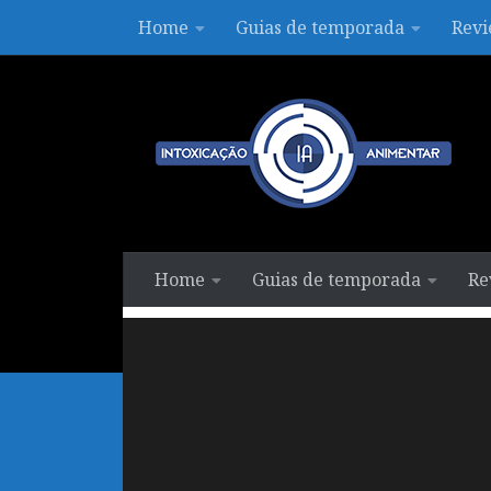
Home
Guias de temporada
Revi
Skip to content
Home
Guias de temporada
Re