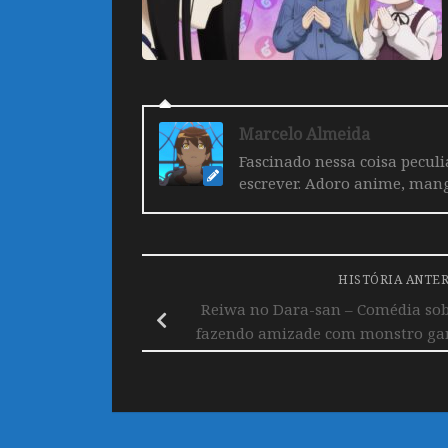
Marcelo Almeida
Fascinado nessa coisa pecul
escrever. Adoro anime, mang
HISTÓRIA ANTE
Reiwa no Dara-san – Comédia sob
fazendo amizade com monstro gan