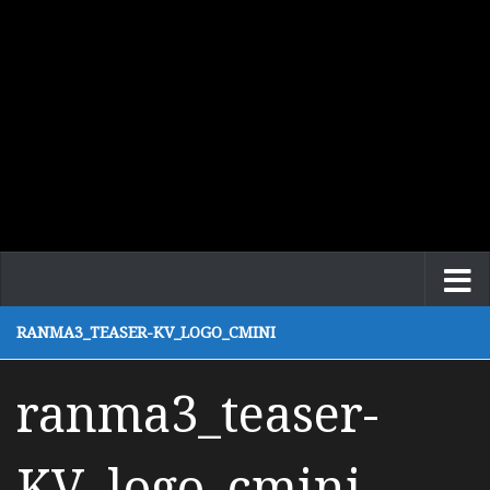
RANMA3_TEASER-KV_LOGO_CMINI
ranma3_teaser-
KV_logo_cmini