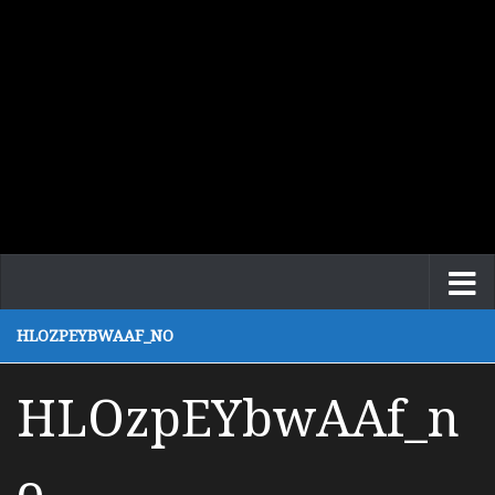
HLOZPEYBWAAF_NO
HLOzpEYbwAAf_n
o