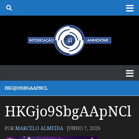
Skip to content
HKGJO9SBGAAPNCL
HKGjo9SbgAApNCl
POR
MARCELO ALMEIDA
·
JUNHO 7, 2026