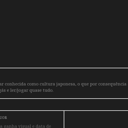
iar conhecida como cultura japonesa, o que por consequência
ás e ler/jogar quase tudo.
RIOR
 ganha visual e data de