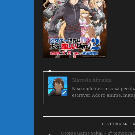
Marcelo Almeida
Fascinado nessa coisa pecul
escrever. Adoro anime, mang
HISTÓRIA ANTE
Otome Game Sekai – 2º temporada