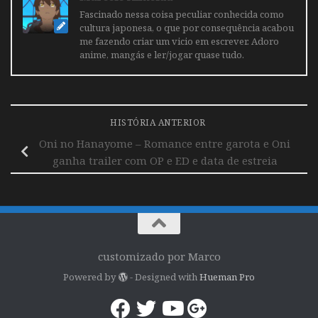
Fascinado nessa coisa peculiar conhecida como
cultura japonesa, o que por consequência acabou
me fazendo criar um vicio em escrever. Adoro
anime, mangás e ler/jogar quase tudo.
HISTÓRIA ANTERIOR
Oni no Hanayome – Romance entre garota e Oni
ganha trailer com OP e ED e data de estreia
customizado por Marco
Powered by
- Designed with
Hueman Pro