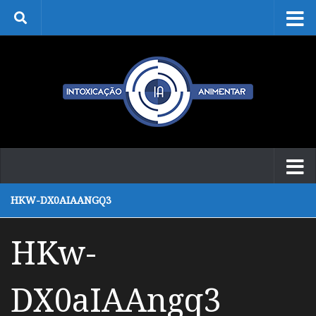
Skip to content
HKW-DX0AIAANGQ3
HKw-
DX0aIAAngq3