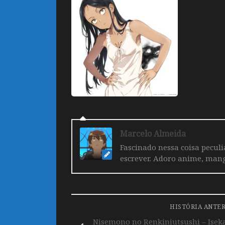
Marcelo Almeida
Fascinado nessa coisa pecul
escrever. Adoro anime, mang
HISTÓRIA ANTE
Nisemono no Renkinjutsushi – Iseka