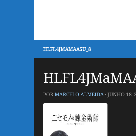
HLFL4JMAMAA5U_8
HLFL4JMaMA
POR
MARCELO ALMEIDA
·
JUNHO 18, 