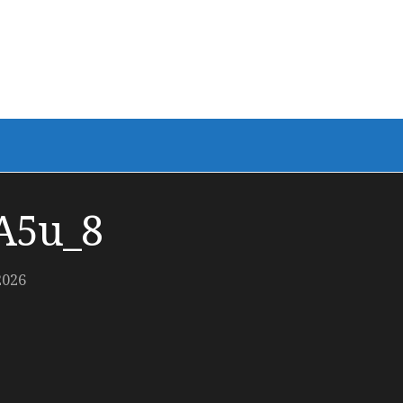
A5u_8
2026