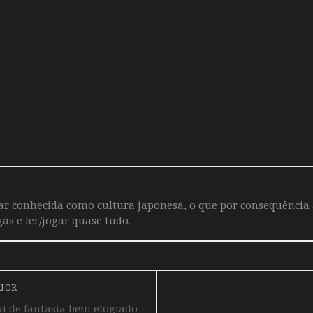
iar conhecida como cultura japonesa, o que por consequência
ás e ler/jogar quase tudo.
RIOR
i de fantasia bem elogiado