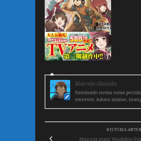
Marcelo Almeida
Fascinado nessa coisa pecul
escrever. Adoro anime, mang
HISTÓRIA ANTE
Mangás mais Vendidos (Jun