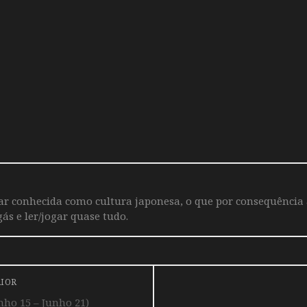
iar conhecida como cultura japonesa, o que por consequência
ás e ler/jogar quase tudo.
RIOR
ho 15 – Junho 21)