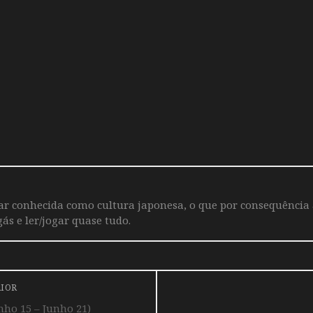
iar conhecida como cultura japonesa, o que por consequência
ás e ler/jogar quase tudo.
RIOR
ho 15 – Junho 21)