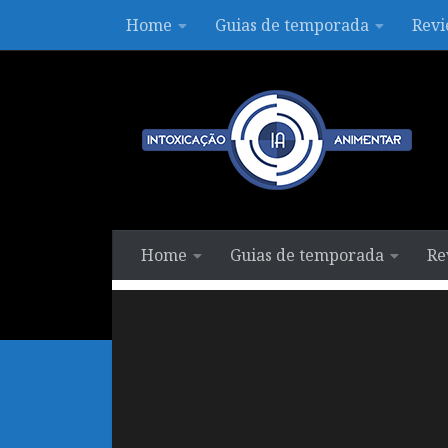
Home
Guias de temporada
Revi
Skip to content
Home
Guias de temporada
Re