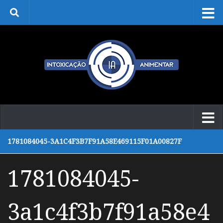
Skip to content
1781084045-3A1C4F3B7F91A58E469115F01A00827F
1781084045-
3a1c4f3b7f91a58e4