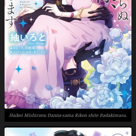
Haikei Mishiranu Danna-sama Rikon shite Itadakimasu.