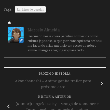
Tags:
Ranking de vendas
Marcelo Almeida
Fascinado nessa coisa peculiar conhecida como
cultura japonesa, o que por consequência acabou
me fazendo criar um vicio em escrever. Adoro
anime, mangás e ler/jogar quase tudo.
PRÓXIMO HISTÓRIA
Akanebanashi – Anime ganha trailer para
próximo arco
HISTÓRIA ANTERIOR
[Rumor]Dengeki Daisy – Mangá de Romance e
Drama pode ter anuncio de anime