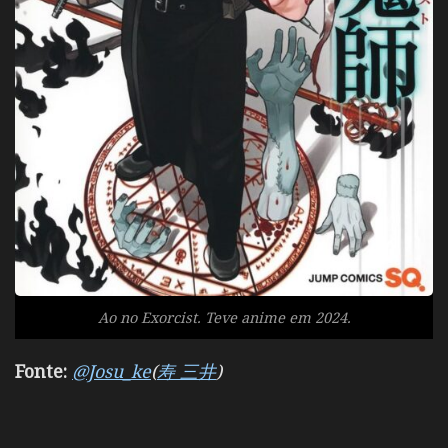
Ao no Exorcist. Teve anime em 2024.
Fonte:
@Josu_ke
(
寿 三井
)