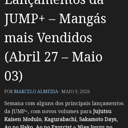
JUMP+ – Mangás
mais Vendidos
(Abril 27 – Maio
03)
POR
MARCELO ALMEIDA
·
MAIO 9, 2026
Semana com alguns dos principais lançamentos
da JUMP+, com novos volumes para
Jujutsu
Kaisen Modulo
,
Kagurabachi
,
Sakamoto Days
,
Ao no Hako
,
Ao no Exorcist
e
Nige Jouzu no