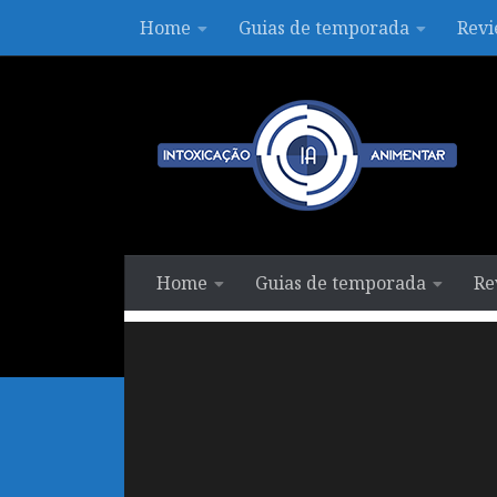
Home
Guias de temporada
Revi
Skip to content
Home
Guias de temporada
Re