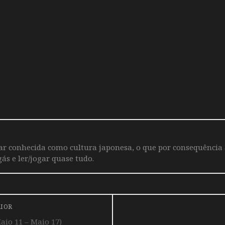
iar conhecida como cultura japonesa, o que por consequência
ás e ler/jogar quase tudo.
RIOR
io 11 – Maio 17)