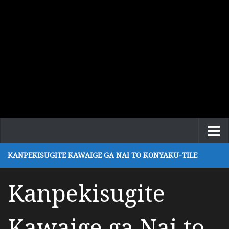
KANPEKISUGITE KAWAIGE GA NAI TO KONYAKU-TILE
Kanpekisugite
Kawaige ga Nai to