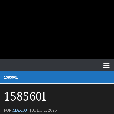
158560L
158560l
POR
MARCO
·
JULHO 1, 2026