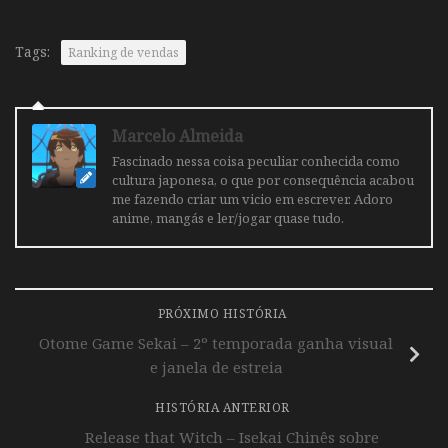
Tags:
Ranking de vendas
Marcelo Almeida
Fascinado nessa coisa peculiar conhecida como
cultura japonesa, o que por consequência acabou
me fazendo criar um vicio em escrever. Adoro
anime, mangás e ler/jogar quase tudo.
PRÓXIMO HISTÓRIA
Otome Game Sekai – 2º temporada ganha visual
e janela de estreia
HISTÓRIA ANTERIOR
Release that Witch – Isekai Chinês sobre