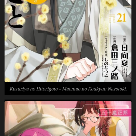
Kusuriya no Hitorigoto – Maomao no Koukyuu Nazotoki.