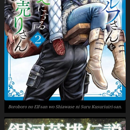
Boroboro no Elf-san wo Shiawase ni Suru Kusuriuiri-san.