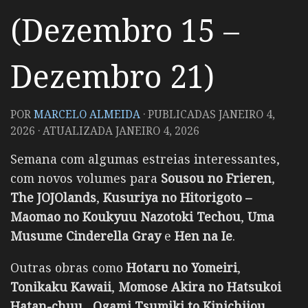
(Dezembro 15 –
Dezembro 21)
POR
MARCELO ALMEIDA
· PUBLICADAS
JANEIRO 4,
2026
· ATUALIZADA
JANEIRO 4, 2026
Semana com algumas estreias interessantes,
com novos volumes para
Sousou no Frieren
,
The JOJOlands
,
Kusuriya no Hitorigoto –
Maomao no Koukyuu Nazotoki Techou
,
Uma
Musume Cinderella Gray
e
Hen na Ie
.
Outras obras como
Hotaru no Yomeiri
,
Tonikaku Kawaii
,
Momose Akira no Hatsukoi
Hatan-chuu,
Ogami Tsumiki to Kinichijou,