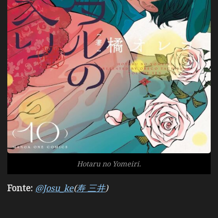
Hotaru no Yomeiri.
Fonte:
@Josu_ke
(
寿 三井
)