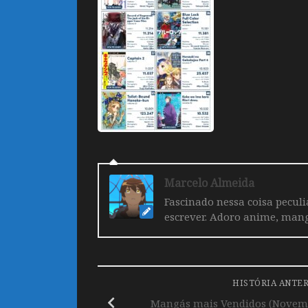
Marcelo Almeida
Fascinado nessa coisa pecul
escrever. Adoro anime, mang
HISTÓRIA ANTE
Mangás mais Vendidos (Novemb