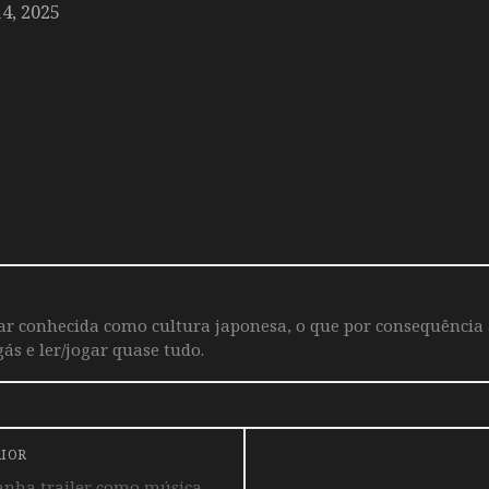
, 2025
iar conhecida como cultura japonesa, o que por consequência
ás e ler/jogar quase tudo.
RIOR
anha trailer como música