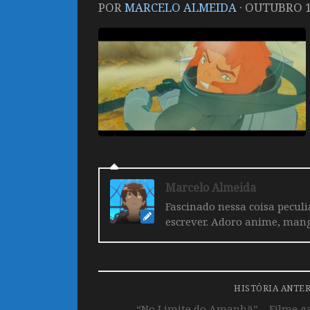
POR
MARCELO ALMEIDA
·
OUTUBRO 14
Marcelo Almeida
Fascinado nessa coisa pecul
escrever. Adoro anime, mang
HISTÓRIA ANTE
“No Limite do Amanhã” – Filme g