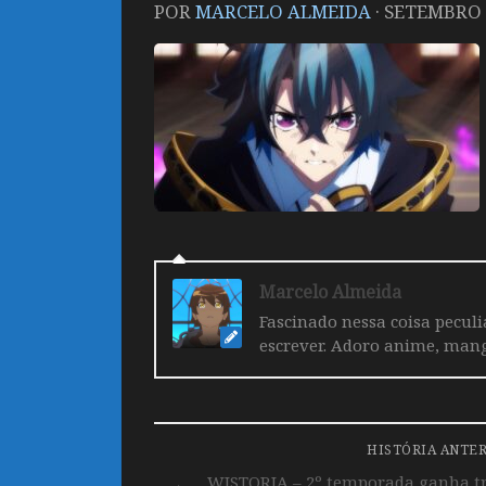
POR
MARCELO ALMEIDA
·
SETEMBRO 8
Marcelo Almeida
Fascinado nessa coisa pecul
escrever. Adoro anime, mang
HISTÓRIA ANTE
WISTORIA – 2º temporada ganha trai