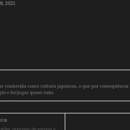
, 2025
iar conhecida como cultura japonesa, o que por consequência
ás e ler/jogar quase tudo.
RIOR
ler, previsão de estreia e