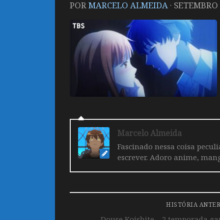
POR
MARCELO ALMEIDA
·
SETEMBRO 1
Marcelo Almeida
Fascinado nessa coisa pecul
escrever. Adoro anime, mang
HISTÓRIA ANTE
Douse Koishite – 2 temporada gan