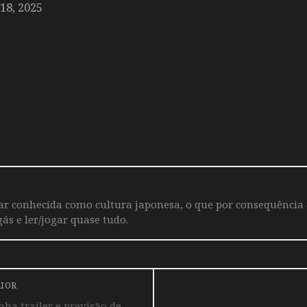
8, 2025
iar conhecida como cultura japonesa, o que por consequência
ás e ler/jogar quase tudo.
RIOR
ha trailer e previsão de