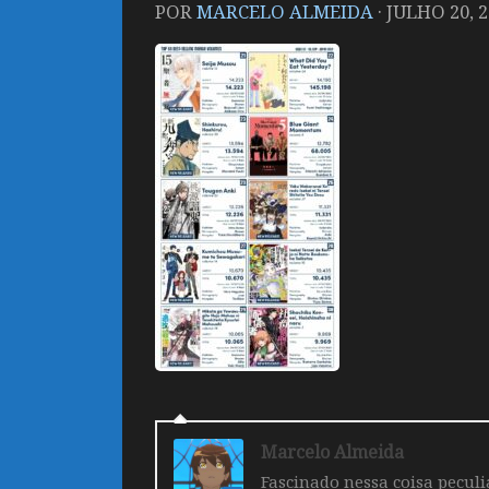
POR
MARCELO ALMEIDA
·
JULHO 20, 
Marcelo Almeida
Fascinado nessa coisa pecul