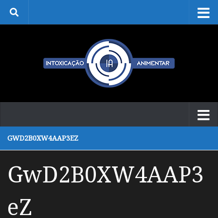
Skip to content
GWD2B0XW4AAP3EZ
GwD2B0XW4AAP3
eZ