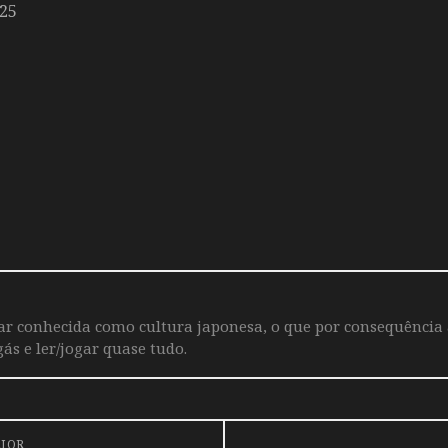
25
iar conhecida como cultura japonesa, o que por consequência
ás e ler/jogar quase tudo.
RIOR