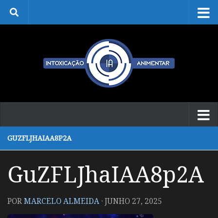
Skip to content
GUZFLJHAIAA8P2A
GuZFLJhaIAA8p2A
POR
MARCELO ALMEIDA
·
JUNHO 27, 2025